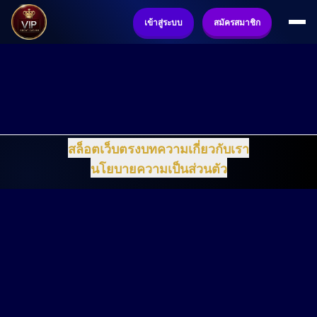
เข้าสู่ระบบ
สมัครสมาชิก
สล็อตเว็บตรง
บทความ
เกี่ยวกับเรา
นโยบายความเป็นส่วนตัว