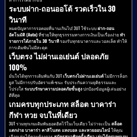
ระบบฝาก-ถอนออโต้ รวดเร็วใน 30
วินาที
หมดปัญหาการรอคอยที่นานเกินไป! 3UT ใช้ระบบ
ฝาก-ถอน
อัตโนมัติ (Auto)
ที่ช่วยให้ทุกธุรกรรมทางการเงินเป็นเรื่องง่าย
ทำ
รายการได้ภายใน 30 วินาที
รองรับทุกธนาคารและวอลเล็ต ทำให้
การเดิมพันไม่มีสะดุด
เว็บตรง ไม่ผ่านเอเย่นต์ ปลอดภัย
100%
มั่นใจได้ทุกการเดิมพันกับ 3UT
เว็บตรงไม่ผ่านเอเย่นต์
ไม่มีการล็อก
ยูส ไม่มีการปรับอัตราแพ้-ชนะ รับประกันความยุติธรรมและ
โปร่งใส
ระบบรักษาความปลอดภัยขั้นสูง
ปกป้องข้อมูลผู้เล่นอย่าง
ดีที่สุด
เกมครบทุกประเภท สล็อต บาคาร่า
กีฬา หวย จบในที่เดียว
3UT รวมทุกเกมเดิมพันยอดฮิตไว้ในเว็บเดียว ไม่ว่าจะเป็น
สล็อต
แตกง่าย บาคาร่า คาสิโนสด แทงบอล และหวยออนไลน์
ให้คุณ
เลือกเล่นได้ตามต้องการ
สมัครสมาชิกครั้งเดียว เล่นได้ครบทุกเกม