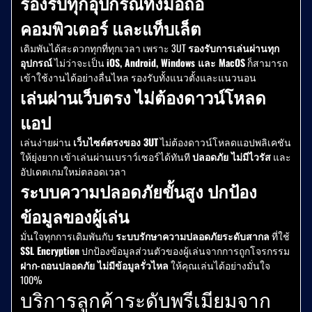
รองรับทุกอุปกรณ์ทั้งมือถือ
คอมพิวเตอร์ และแท็บเล็ต
เดิมพันได้สะดวกทุกที่ทุกเวลา เพราะ 3UT
รองรับการเล่นผ่านทุก
อุปกรณ์
ไม่ว่าจะเป็น
iOS, Android, Windows และ MacOS
ก็สามารถ
เข้าใช้งานได้อย่างลื่นไหล รองรับทั้งแนวตั้งและแนวนอน
เล่นผ่านเว็บตรง ไม่ต้องดาวน์โหลด
แอป
เล่นง่ายผ่าน
เว็บไซต์ตรงของ 3UT
ไม่ต้องดาวน์โหลดแอปพลิเคชัน
ให้ยุ่งยาก เข้าเล่นผ่านเบราว์เซอร์ได้ทันที
ปลอดภัย ไม่มีไวรัส
และ
อัปเดตเกมใหม่ตลอดเวลา
ระบบความปลอดภัยขั้นสูง ปกป้อง
ข้อมูลของผู้เล่น
มั่นใจทุกการเดิมพันกับ
ระบบรักษาความปลอดภัยระดับสากล
ที่ใช้
SSL Encryption
ปกป้องข้อมูลส่วนตัวของผู้เล่นจากการถูกโจรกรรม
ฝาก-ถอนปลอดภัย ไม่มีข้อมูลรั่วไหล
ให้คุณเล่นได้อย่างมั่นใจ
100%
บริการลูกค้าระดับพรีเมียมจาก