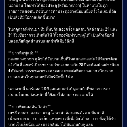
นอกบ้าน โดยทำได้สองประตู (หรือมากกว่า) ในห้าเกมในทุก
รายการแข่งขัน ดังนั้นการทำประตูอย่างน้อยหนึ่งครั้งในเกมนี้ถือ
เป็นสิ่งที่มีโอกาสเกิดขึ้นมาก
ในฤดูกาลที่ผ่านมา ทีมนี้พบกันสองครั้ง แอสตัน วิลล่าชนะ 2:1 และ
3:1 จึงเชื่อว่าการเดิมพันให้ "ทั้งสองทีมทำประตูได้" เป็นตัวเลือกที่
ปลอดภัยที่สุดสำหรับแมตช์พรีเมียร์ลีกนี้
**ข่าวทีมฟูแล่ม**
กองกลางซาซา ลูคิชได้รับบาดเจ็บที่ไหล่ขณะลงเล่นให้ทีมชาติเซ
อร์เบีย สื่อเซอร์เบียรายงานว่ากองกลางวัย 28 ปีจะต้องพักอย่างน้อย
4 สัปดาห์ การขาดเขาจะส่งผลกระทบต่อทีมอย่างมาก เนื่องจาก
เขาลงเล่นในทุกเกมพรีเมียร์ลีกทั้ง 7 นัด
นอกจากนี้ คาร์ลอส วินิซิอุสและฮอร์เก้ คูเอนก้าที่พลาดการลง
สนามในเกมก่อนหน้านี้ก็ยังคงไม่สามารถลงเล่นได้
**ข่าวทีมแอสตัน วิลล่า**
เอซรี คอนซาและอามาดู โอนาน่าต้องถอนตัวจากทีมชาติ
เนื่องจากอาการบาดเจ็บ แหล่งข่าวที่เชื่อถือได้กล่าวว่า ทั้งคู่ได้รับ
บาดเจ็บเล็กน้อยและอาจกลับมาได้ทันเกมกับฟูแล่ม