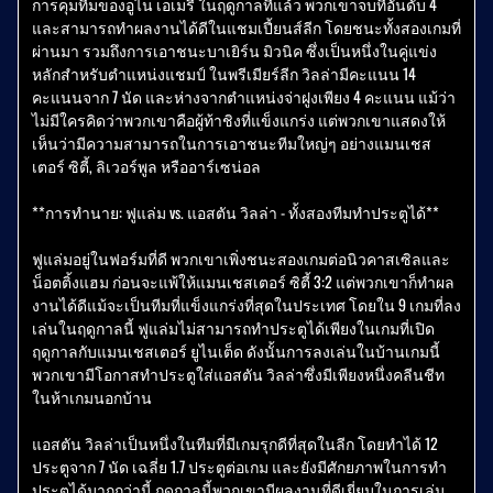
การคุมทีมของอูไน เอเมรี ในฤดูกาลที่แล้ว พวกเขาจบที่อันดับ 4
และสามารถทำผลงานได้ดีในแชมเปี้ยนส์ลีก โดยชนะทั้งสองเกมที่
ผ่านมา รวมถึงการเอาชนะบาเยิร์น มิวนิค ซึ่งเป็นหนึ่งในคู่แข่ง
หลักสำหรับตำแหน่งแชมป์ ในพรีเมียร์ลีก วิลล่ามีคะแนน 14
คะแนนจาก 7 นัด และห่างจากตำแหน่งจ่าฝูงเพียง 4 คะแนน แม้ว่า
ไม่มีใครคิดว่าพวกเขาคือผู้ท้าชิงที่แข็งแกร่ง แต่พวกเขาแสดงให้
เห็นว่ามีความสามารถในการเอาชนะทีมใหญ่ๆ อย่างแมนเชส
เตอร์ ซิตี้, ลิเวอร์พูล หรืออาร์เซน่อล
**การทำนาย: ฟูแล่ม vs. แอสตัน วิลล่า - ทั้งสองทีมทำประตูได้**
ฟูแล่มอยู่ในฟอร์มที่ดี พวกเขาเพิ่งชนะสองเกมต่อนิวคาสเซิลและ
น็อตติ้งแฮม ก่อนจะแพ้ให้แมนเชสเตอร์ ซิตี้ 3:2 แต่พวกเขาก็ทำผล
งานได้ดีแม้จะเป็นทีมที่แข็งแกร่งที่สุดในประเทศ โดยใน 9 เกมที่ลง
เล่นในฤดูกาลนี้ ฟูแล่มไม่สามารถทำประตูได้เพียงในเกมที่เปิด
ฤดูกาลกับแมนเชสเตอร์ ยูไนเต็ด ดังนั้นการลงเล่นในบ้านเกมนี้
พวกเขามีโอกาสทำประตูใส่แอสตัน วิลล่าซึ่งมีเพียงหนึ่งคลีนชีท
ในห้าเกมนอกบ้าน
แอสตัน วิลล่าเป็นหนึ่งในทีมที่มีเกมรุกดีที่สุดในลีก โดยทำได้ 12
ประตูจาก 7 นัด เฉลี่ย 1.7 ประตูต่อเกม และยังมีศักยภาพในการทำ
ประตูได้มากกว่านี้ ฤดูกาลนี้พวกเขามีผลงานที่ดีเยี่ยมในการเล่น