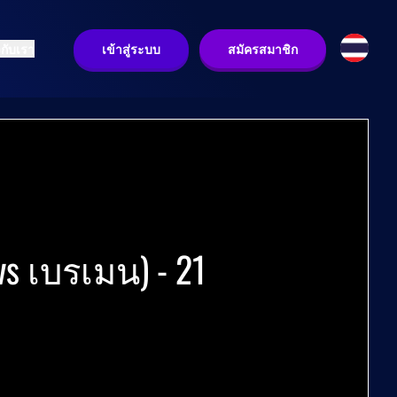
วกับเรา
เข้าสู่ระบบ
สมัครสมาชิก
s เบรเมน) - 21