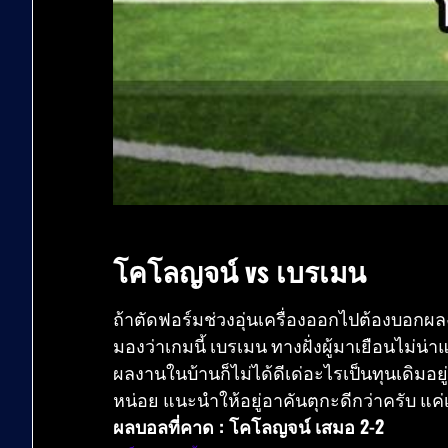
โคโลญจน์ vs เบรเมน
ถ้าตัดฟอร์มช่วงอุ่นเครื่องออกไปต้องบอกผลง
มองว่าเกมนี้ เบรเมน ทางฝั่งผู้มาเยือนไม่
ผลงานในบ้านก็ไม่ได้ดีเด่อะไรเป็นทุนเดิมอยู่
หน่อย แนะนำให้อยู่อาคันตุกะดีกว่าครับ แค่เส
ผลบอลที่คาด : โคโลญจน์ เสมอ 2-2