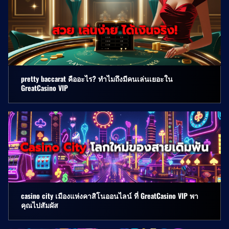
pretty baccarat คืออะไร? ทำไมถึงมีคนเล่นเยอะใน
GreatCasino VIP
casino city เมืองแห่งคาสิโนออนไลน์ ที่ GreatCasino VIP พา
คุณไปสัมผัส